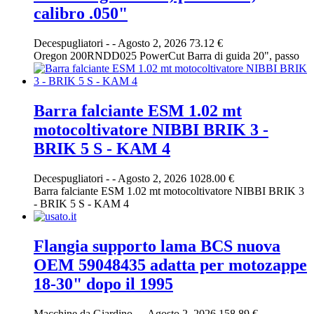
calibro .050"
Decespugliatori
-
-
Agosto 2, 2026
73.12 €
Oregon 200RNDD025 PowerCut Barra di guida 20", passo
Barra falciante ESM 1.02 mt
motocoltivatore NIBBI BRIK 3 -
BRIK 5 S - KAM 4
Decespugliatori
-
-
Agosto 2, 2026
1028.00 €
Barra falciante ESM 1.02 mt motocoltivatore NIBBI BRIK 3
- BRIK 5 S - KAM 4
Flangia supporto lama BCS nuova
OEM 59048435 adatta per motozappe
18-30" dopo il 1995
Macchine da Giardino
-
-
Agosto 2, 2026
158.89 €